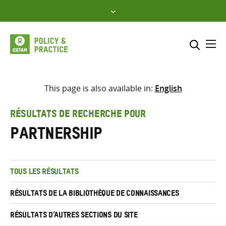
Skip
to
content
Me
Inclure
Sélectionner l’emplacement d
This page is also available in:
English
RECHERCHER
Saisir
RÉSULTATS DE RECHERCHE POUR
les
partnership
termes
de
recherche
TOUS LES RÉSULTATS
RÉSULTATS DE LA BIBLIOTHÈQUE DE CONNAISSANCES
RÉSULTATS D’AUTRES SECTIONS DU SITE