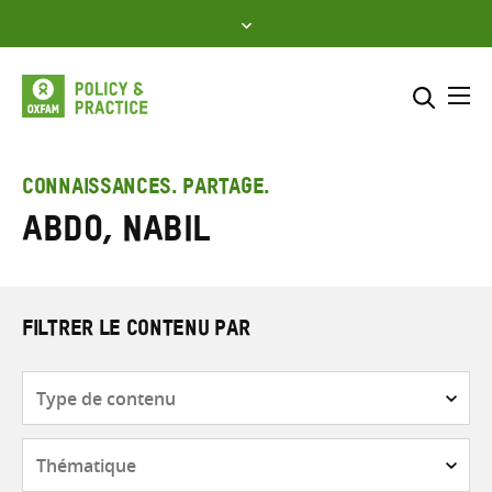
Skip
to
content
Me
Inclure
Sélectionner l’emplacement d
CONNAISSANCES. PARTAGE.
Abdo, Nabil
RECHERCHER
Saisir
les
termes
de
FILTRER LE CONTENU PAR
recherche
Type
de
contenu
Thématique