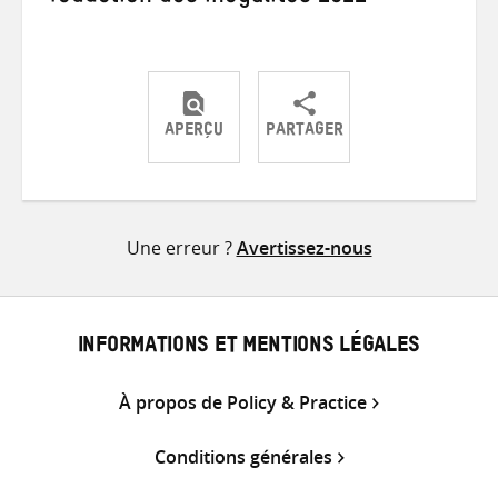
APERÇU
PARTAGER
Partager
Partager
Partager
sur
sur
par
Twitter
Facebook
e-
Une erreur ?
Avertissez-nous
mail
INFORMATIONS ET MENTIONS LÉGALES
À propos de Policy & Practice
Conditions générales