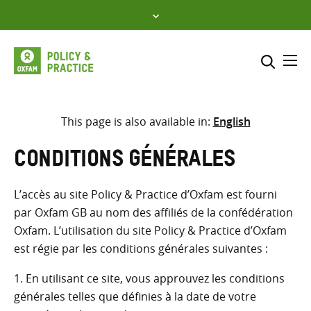
Skip
to
content
Me
Inclure
Sélectionner l’emplacement d
This page is also available in:
English
RECHERCHER
Saisir
Conditions générales
les
termes
L’accès au site Policy & Practice d’Oxfam est fourni
de
par Oxfam GB au nom des affiliés de la confédération
recherche
Oxfam. L’utilisation du site Policy & Practice d’Oxfam
est régie par les conditions générales suivantes :
En utilisant ce site, vous approuvez les conditions
générales telles que définies à la date de votre