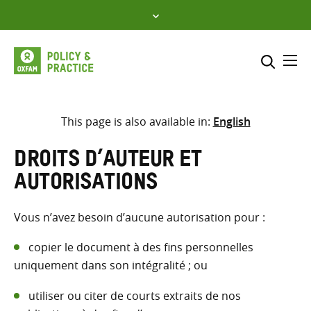
Skip
to
content
Me
Inclure
Sélectionner l’emplacement d
This page is also available in:
English
RECHERCHER
Saisir
Droits d’auteur et
les
autorisations
termes
de
Vous n’avez besoin d’aucune autorisation pour :
recherche
copier le document à des fins personnelles
uniquement dans son intégralité ; ou
utiliser ou citer de courts extraits de nos