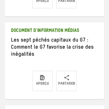
APERÇU
PARTAGER
Partager
Partager
Partager
sur
sur
par
Twitter
Facebook
e-
mail
DOCUMENT D'INFORMATION MÉDIAS
Les sept péchés capitaux du G7 :
Comment le G7 favorise la crise des
inégalités
APERÇU
PARTAGER
Partager
Partager
Partager
sur
sur
par
Twitter
Facebook
e-