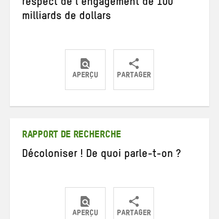
respect de l’engagement de 100
milliards de dollars
APERÇU
PARTAGER
Partager
Partager
Partager
sur
sur
par
Twitter
Facebook
e-
mail
RAPPORT DE RECHERCHE
Décoloniser ! De quoi parle-t-on ?
APERÇU
PARTAGER