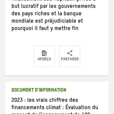
but lucratif par les gouvernements
des pays riches et la banque
mondiale est préjudiciable et
pourquoi il faut y mettre fin
APERÇU
PARTAGER
Partager
Partager
Partager
sur
sur
par
Twitter
Facebook
e-
mail
DOCUMENT D’INFORMATION
2023 : les vrais chiffres des
financements climat : Évaluation du