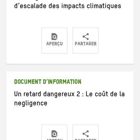
d’escalade des impacts climatiques
APERÇU
PARTAGER
Partager
Partager
Partager
sur
sur
par
Twitter
Facebook
e-
mail
DOCUMENT D’INFORMATION
Un retard dangereux 2 : Le coût de la
negligence