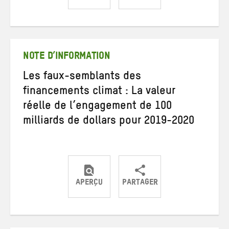
Partager
Partager
Partager
sur
sur
par
Twitter
Facebook
e-
mail
NOTE D’INFORMATION
Les faux-semblants des
financements climat : La valeur
réelle de l’engagement de 100
milliards de dollars pour 2019-2020
APERÇU
PARTAGER
Partager
Partager
Partager
sur
sur
par
Twitter
Facebook
e-