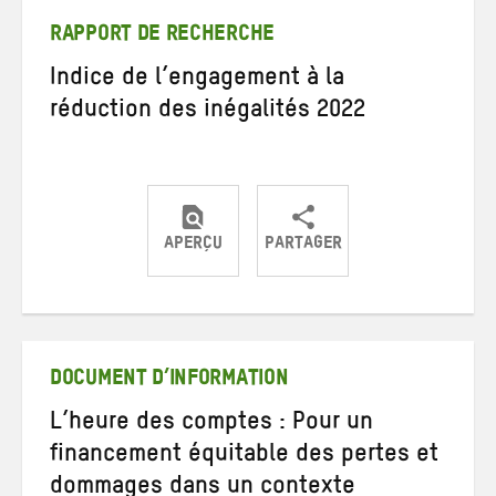
mail
RAPPORT DE RECHERCHE
Indice de l’engagement à la
réduction des inégalités 2022
APERÇU
PARTAGER
Partager
Partager
Partager
sur
sur
par
Twitter
Facebook
e-
mail
DOCUMENT D’INFORMATION
L’heure des comptes : Pour un
financement équitable des pertes et
dommages dans un contexte