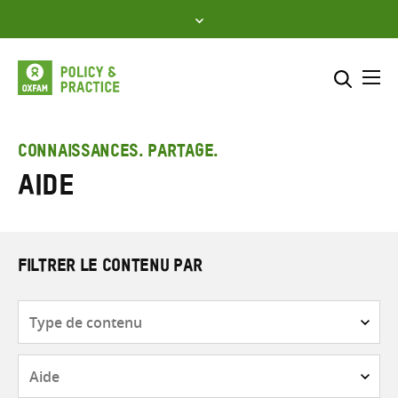
Skip
to
content
Me
Inclure
Sélectionner l’emplacement d
CONNAISSANCES. PARTAGE.
Aide
RECHERCHER
Saisir
les
termes
de
FILTRER LE CONTENU PAR
recherche
Type
de
contenu
Thématique