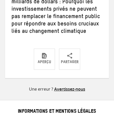
milliards de dollars : Pourquoi les
investissements privés ne peuvent
pas remplacer le financement public
pour répondre aux besoins cruciaux
liés au changement climatique
APERÇU
PARTAGER
Partager
Partager
Partager
sur
sur
par
Twitter
Facebook
e-
Une erreur ?
Avertissez-nous
mail
INFORMATIONS ET MENTIONS LÉGALES