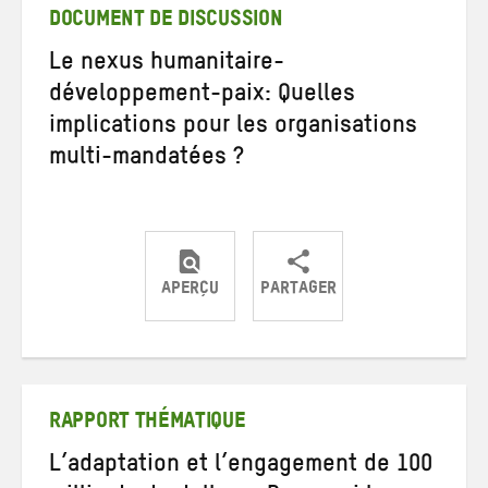
mail
DOCUMENT DE DISCUSSION
Le nexus humanitaire-
développement-paix: Quelles
implications pour les organisations
multi-mandatées ?
APERÇU
PARTAGER
Partager
Partager
Partager
sur
sur
par
Twitter
Facebook
e-
mail
RAPPORT THÉMATIQUE
L’adaptation et l’engagement de 100