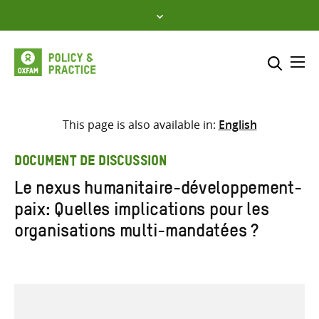
Skip
to
content
Me
Inclure
Sélectionner l’emplacement d
This page is also available in:
English
RECHERCHER
Saisir
DOCUMENT DE DISCUSSION
les
Le nexus humanitaire-développement-
termes
paix: Quelles implications pour les
de
recherche
organisations multi-mandatées ?