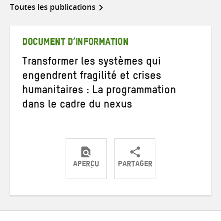
Toutes les publications
DOCUMENT D’INFORMATION
Transformer les systèmes qui
engendrent fragilité et crises
humanitaires : La programmation
dans le cadre du nexus
APERÇU
PARTAGER
Partager
Partager
Partager
sur
sur
par
Twitter
Facebook
e-
mail