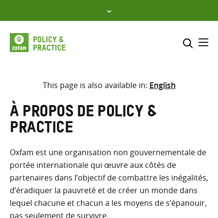
Skip
to
content
Me
Inclure
Sélectionner l’emplacement d
This page is also available in:
English
RECHERCHER
Saisir
À propos de Policy &
les
Practice
termes
de
Oxfam est une organisation non gouvernementale de
recherche
portée internationale qui œuvre aux côtés de
partenaires dans l’objectif de combattre les inégalités,
d’éradiquer la pauvreté et de créer un monde dans
lequel chacune et chacun a les moyens de s’épanouir,
pas seulement de survivre.