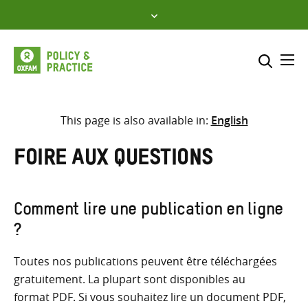
Skip
to
content
Me
Inclure
Sélectionner l’emplacement d
This page is also available in:
English
RECHERCHER
Saisir
Foire aux questions
les
termes
de
Comment lire une publication en ligne
recherche
?
Toutes nos publications peuvent être téléchargées
gratuitement. La plupart sont disponibles au
format PDF. Si vous souhaitez lire un document PDF,