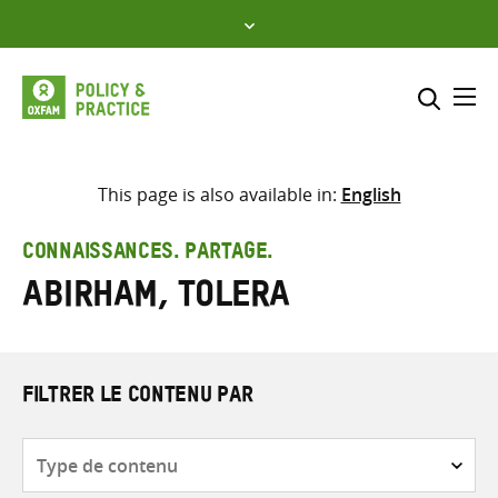
Skip
to
content
Me
Inclure
Sélectionner l’emplacement d
This page is also available in:
English
RECHERCHER
Saisir
CONNAISSANCES. PARTAGE.
les
Abirham, Tolera
termes
de
recherche
FILTRER LE CONTENU PAR
Type
de