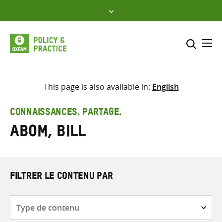
Skip
to
content
Me
Inclure
Sélectionner l’emplacement d
This page is also available in:
English
RECHERCHER
Saisir
CONNAISSANCES. PARTAGE.
les
Abom, Bill
termes
de
recherche
FILTRER LE CONTENU PAR
Type
de