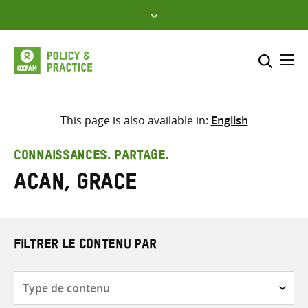
Skip
to
content
Me
Inclure
Sélectionner l’emplacement d
This page is also available in:
English
RECHERCHER
Saisir
CONNAISSANCES. PARTAGE.
les
Acan, Grace
termes
de
recherche
FILTRER LE CONTENU PAR
Type
de