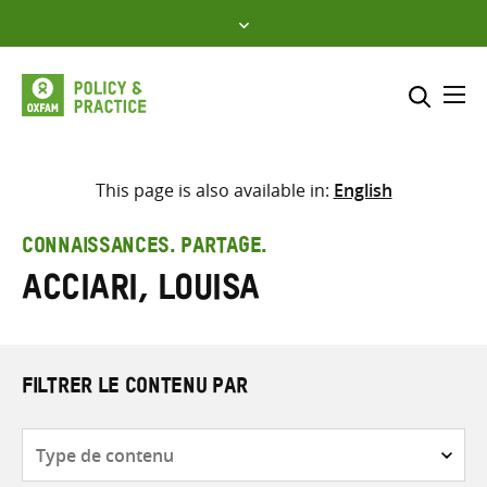
Skip
to
content
Me
Inclure
Sélectionner l’emplacement d
This page is also available in:
English
RECHERCHER
Saisir
CONNAISSANCES. PARTAGE.
les
Acciari, Louisa
termes
de
recherche
FILTRER LE CONTENU PAR
Type
de