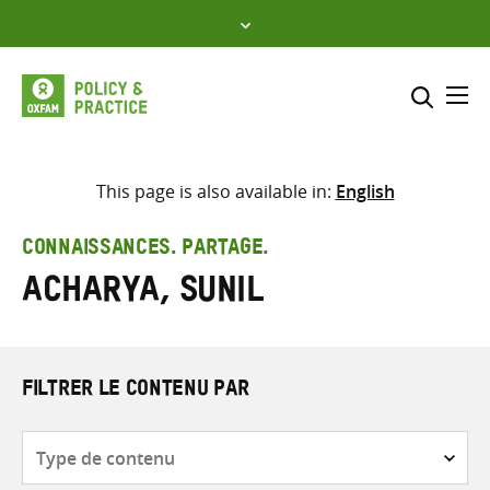
Skip
to
content
Me
Inclure
Sélectionner l’emplacement d
This page is also available in:
English
RECHERCHER
Saisir
CONNAISSANCES. PARTAGE.
les
Acharya, Sunil
termes
de
recherche
FILTRER LE CONTENU PAR
Type
de