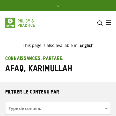
Skip
to
content
Me
Inclure
Sélectionner l’emplacement d
This page is also available in:
English
RECHERCHER
Saisir
CONNAISSANCES. PARTAGE.
les
Afaq, Karimullah
termes
de
recherche
FILTRER LE CONTENU PAR
Type
de