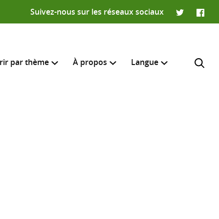
Suivez-nous sur les réseaux sociaux
Twitter
Faceb
rir par thème
À propos
Langue
English
e recherche
R