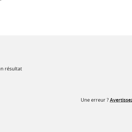
recherche
ressources
n résultat
Une erreur ?
Avertisse