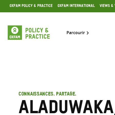
Skip
Oxfam Policy & Practice
Oxfam International
Views & 
to
content
Parcourir
CONNAISSANCES. PARTAGE.
Aladuwaka,