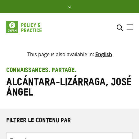
Skip
to
content
Me
Inclure
Sélectionner l’emplacement d
This page is also available in:
English
RECHERCHER
Saisir
CONNAISSANCES. PARTAGE.
les
Alcántara-Lizárraga, José
termes
de
Ángel
recherche
FILTRER LE CONTENU PAR
Type