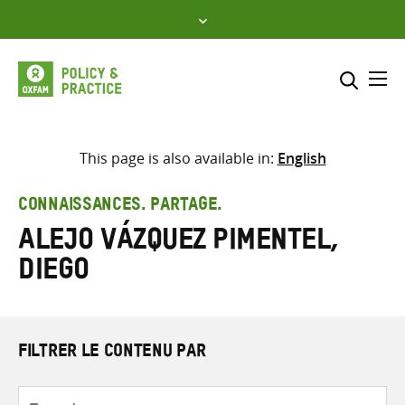
Skip
to
content
Me
Inclure
Sélectionner l’emplacement d
This page is also available in:
English
RECHERCHER
Saisir
CONNAISSANCES. PARTAGE.
les
Alejo Vázquez Pimentel,
termes
de
Diego
recherche
FILTRER LE CONTENU PAR
Type