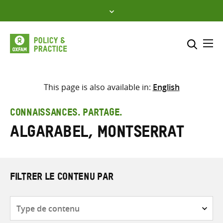
Skip
to
content
Me
Inclure
Sélectionner l’emplacement d
This page is also available in:
English
RECHERCHER
Saisir
CONNAISSANCES. PARTAGE.
les
Algarabel, Montserrat
termes
de
recherche
FILTRER LE CONTENU PAR
Type
de