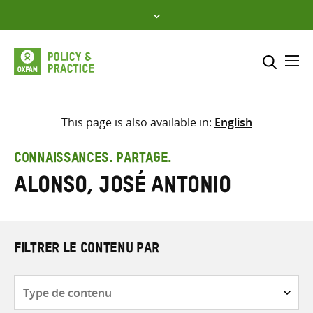
Skip
to
content
Me
Inclure
Sélectionner l’emplacement d
This page is also available in:
English
RECHERCHER
Saisir
CONNAISSANCES. PARTAGE.
les
Alonso, José Antonio
termes
de
recherche
FILTRER LE CONTENU PAR
Type
de