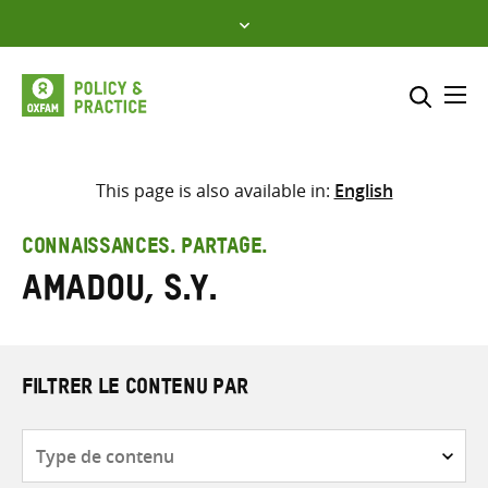
Skip
to
content
Me
Inclure
Sélectionner l’emplacement d
This page is also available in:
English
RECHERCHER
Saisir
CONNAISSANCES. PARTAGE.
les
Amadou, S.Y.
termes
de
recherche
FILTRER LE CONTENU PAR
Type
de