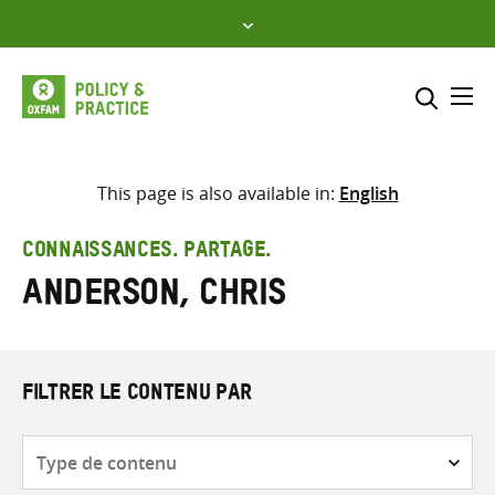
Skip
to
content
Me
Inclure
Sélectionner l’emplacement d
This page is also available in:
English
RECHERCHER
Saisir
CONNAISSANCES. PARTAGE.
les
Anderson, Chris
termes
de
recherche
FILTRER LE CONTENU PAR
Type
de