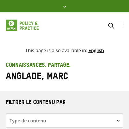
Skip
to
content
Me
Inclure
Sélectionner l’emplacement d
This page is also available in:
English
RECHERCHER
Saisir
CONNAISSANCES. PARTAGE.
les
Anglade, Marc
termes
de
recherche
FILTRER LE CONTENU PAR
Type
de