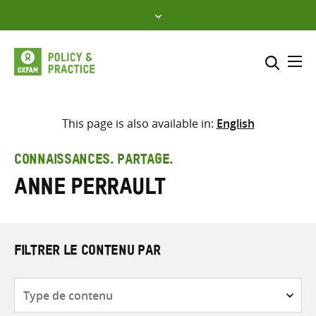
Skip
to
content
Me
Inclure
Sélectionner l’emplacement d
This page is also available in:
English
RECHERCHER
Saisir
CONNAISSANCES. PARTAGE.
les
Anne Perrault
termes
de
recherche
FILTRER LE CONTENU PAR
Type
de