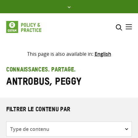
Skip
to
content
Me
Inclure
Sélectionner l’emplacement d
This page is also available in:
English
RECHERCHER
Saisir
CONNAISSANCES. PARTAGE.
les
Antrobus, Peggy
termes
de
recherche
FILTRER LE CONTENU PAR
Type
de