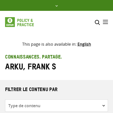
Skip
to
content
Me
Inclure
Sélectionner l’emplacement d
This page is also available in:
English
RECHERCHER
Saisir
CONNAISSANCES. PARTAGE.
les
Arku, Frank S
termes
de
recherche
FILTRER LE CONTENU PAR
Type
de