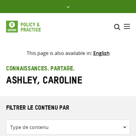
Skip
to
content
Me
Inclure
Sélectionner l’emplacement d
This page is also available in:
English
RECHERCHER
Saisir
CONNAISSANCES. PARTAGE.
les
Ashley, Caroline
termes
de
recherche
FILTRER LE CONTENU PAR
Type
de