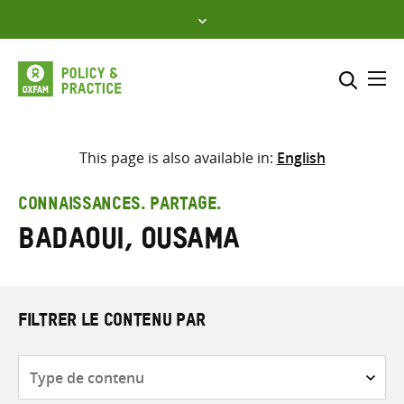
Skip
to
content
Me
Inclure
Sélectionner l’emplacement d
This page is also available in:
English
RECHERCHER
Saisir
CONNAISSANCES. PARTAGE.
les
Badaoui, Ousama
termes
de
recherche
FILTRER LE CONTENU PAR
Type
de