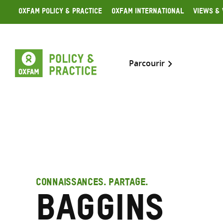
Skip
Oxfam Policy & Practice
Oxfam International
Views & 
to
content
Parcourir
CONNAISSANCES. PARTAGE.
Baggins