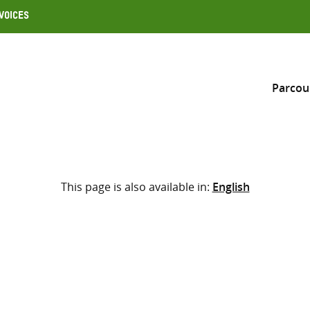
Voices
Parcou
Inclure
This page is also available in:
English
Sélectionner l’emplacement d
RECHERCHE
Saisir
les
termes
de