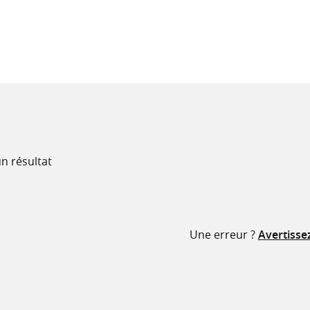
recherche
ressources
n résultat
Une erreur ?
Avertisse