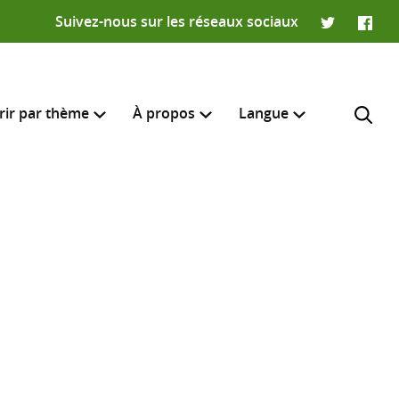
Suivez-nous sur les réseaux sociaux
Twitter
Faceb
rir par thème
À propos
Langue
English
e recherche
R