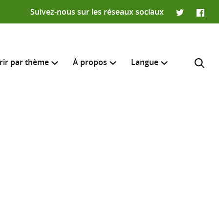
Suivez-nous sur les réseaux sociaux
Twitter
Faceb
rir par thème
À propos
Langue
English
e recherche
R