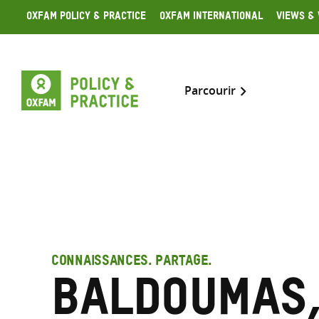
Skip
Oxfam Policy & Practice
Oxfam International
Views & 
to
content
Parcourir
CONNAISSANCES. PARTAGE.
Baldoumas,