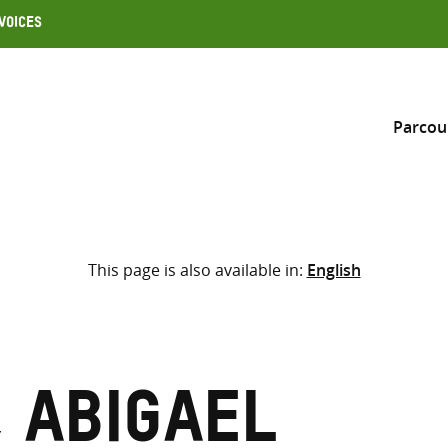
Voices
Parcou
Inclure
This page is also available in:
English
Sélectionner l’emplacement d
RECHERCHE
Saisir
les
termes
 Abigael
de