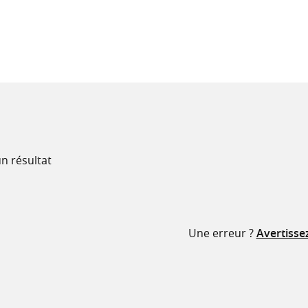
recherche
ressources
n résultat
Une erreur ?
Avertisse