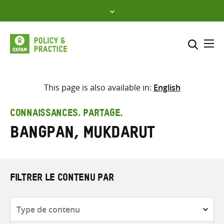
Skip
to
content
Me
Inclure
Sélectionner l’emplacement d
This page is also available in:
English
RECHERCHER
Saisir
CONNAISSANCES. PARTAGE.
les
Bangpan, Mukdarut
termes
de
recherche
FILTRER LE CONTENU PAR
Type
de