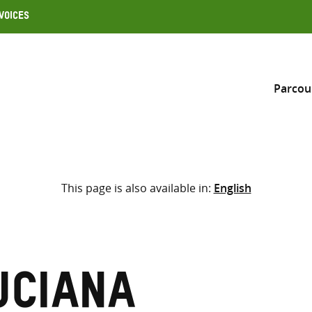
Voices
Parcou
Inclure
This page is also available in:
English
Sélectionner l’emplacement d
RECHERCHE
Saisir
les
termes
uciana
de