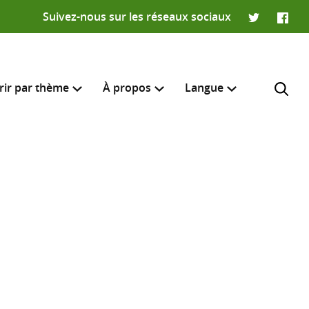
Suivez-nous sur les réseaux sociaux
Twitter
Faceb
rir par thème
À propos
Langue
English
e recherche
R