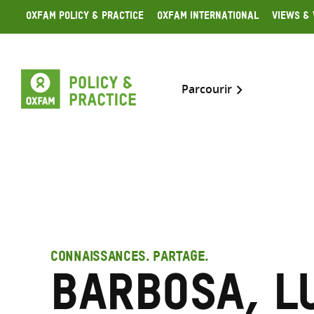
Skip
Oxfam Policy & Practice
Oxfam International
Views & 
to
content
Parcourir
CONNAISSANCES. PARTAGE.
Barbosa, L