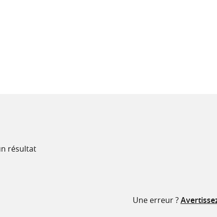
recherche
ressources
n résultat
Une erreur ?
Avertisse