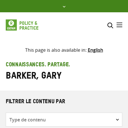
Skip
to
content
Me
Inclure
Sélectionner l’emplacement d
This page is also available in:
English
RECHERCHER
Saisir
CONNAISSANCES. PARTAGE.
les
Barker, Gary
termes
de
recherche
FILTRER LE CONTENU PAR
Type
de