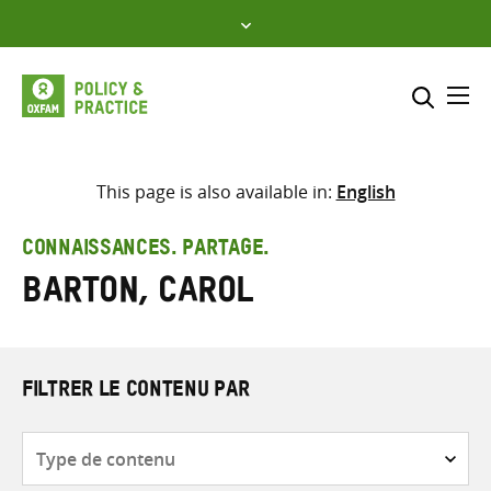
Skip
to
content
Me
Inclure
Sélectionner l’emplacement d
This page is also available in:
English
RECHERCHER
Saisir
CONNAISSANCES. PARTAGE.
les
Barton, Carol
termes
de
recherche
FILTRER LE CONTENU PAR
Type
de