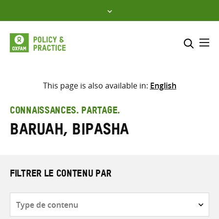
Skip
to
content
Me
Inclure
Sélectionner l’emplacement d
This page is also available in:
English
RECHERCHER
Saisir
CONNAISSANCES. PARTAGE.
les
Baruah, Bipasha
termes
de
recherche
FILTRER LE CONTENU PAR
Type
de