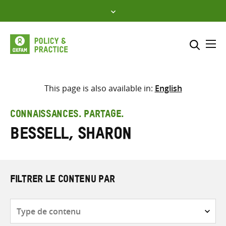
Skip
to
content
Me
Inclure
Sélectionner l’emplacement d
This page is also available in:
English
RECHERCHER
Saisir
CONNAISSANCES. PARTAGE.
les
Bessell, Sharon
termes
de
recherche
FILTRER LE CONTENU PAR
Type
de