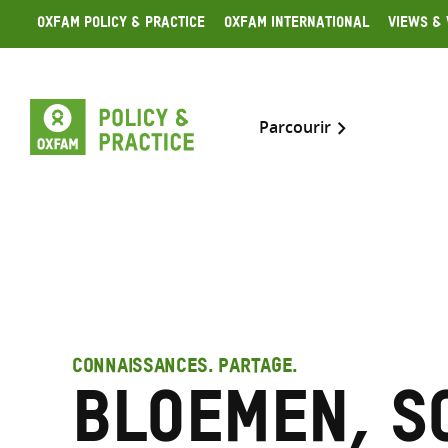
Skip
Oxfam Policy & Practice
Oxfam International
Views & 
to
content
Parcourir
CONNAISSANCES. PARTAGE.
Bloemen, S