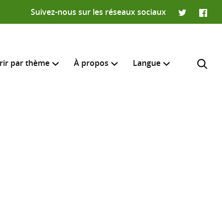
Suivez-nous sur les réseaux sociaux
Twitter
Faceb
rir par thème
À propos
Langue
English
e recherche
R