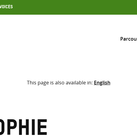
Voices
Parcou
Inclure
This page is also available in:
English
Sélectionner l’emplacement d
RECHERCHE
Saisir
les
termes
ophie
de