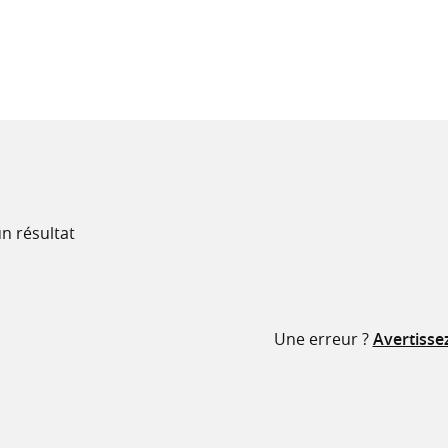
recherche
ressources
n résultat
Une erreur ?
Avertisse