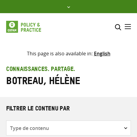
Skip
to
content
Me
Inclure
Sélectionner l’emplacement d
This page is also available in:
English
RECHERCHER
Saisir
CONNAISSANCES. PARTAGE.
les
Botreau, Hélène
termes
de
recherche
FILTRER LE CONTENU PAR
Type
de