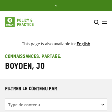
Skip
to
content
Me
Inclure
Sélectionner l’emplacement d
This page is also available in:
English
RECHERCHER
Saisir
CONNAISSANCES. PARTAGE.
les
Boyden, Jo
termes
de
recherche
FILTRER LE CONTENU PAR
Type
de