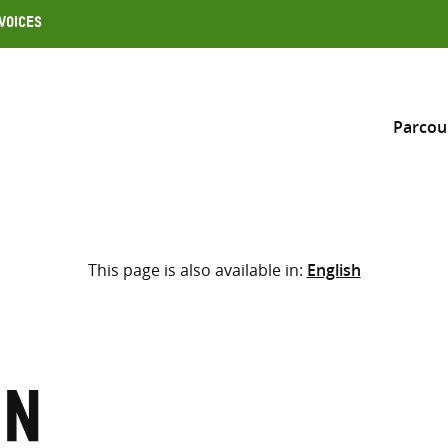
Voices
Parcou
Inclure
This page is also available in:
English
Sélectionner l’emplacement d
RECHERCHE
Saisir
les
termes
in
de