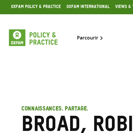
Skip
Oxfam Policy & Practice
Oxfam International
Views & 
to
content
Parcourir
CONNAISSANCES. PARTAGE.
Broad, Rob