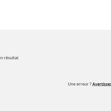
recherche
ressources
n résultat
Une erreur ?
Avertisse