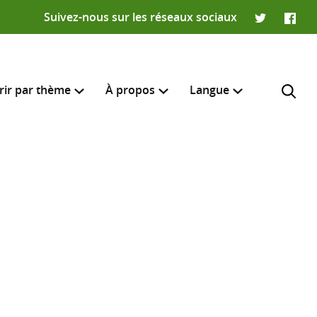
Suivez-nous sur les réseaux sociaux
Twitter
Faceb
rir par thème
À propos
Langue
English
e recherche
R