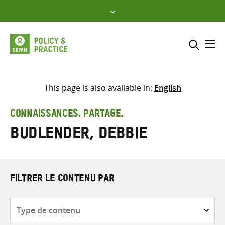
Skip
to
content
Me
Inclure
Sélectionner l’emplacement d
This page is also available in:
English
RECHERCHER
Saisir
CONNAISSANCES. PARTAGE.
les
Budlender, Debbie
termes
de
recherche
FILTRER LE CONTENU PAR
Type
de