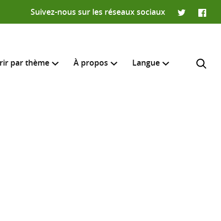
Suivez-nous sur les réseaux sociaux
Twitter
Faceb
rir par thème
À propos
Langue
English
e recherche
R