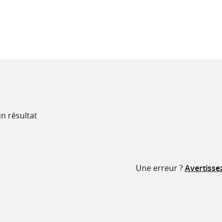
recherche
ressources
n résultat
Une erreur ?
Avertisse