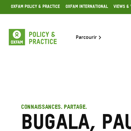
Skip
Oxfam Policy & Practice
Oxfam International
Views & 
to
content
Parcourir
CONNAISSANCES. PARTAGE.
Bugala, Pa