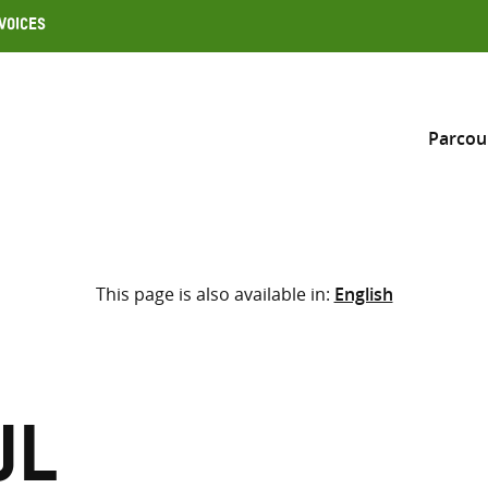
Voices
Parcou
Inclure
This page is also available in:
English
Sélectionner l’emplacement d
RECHERCHE
Saisir
les
termes
ul
de