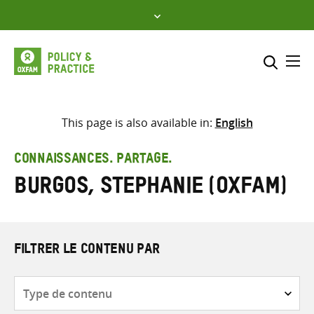
Skip
to
content
Me
Inclure
Sélectionner l’emplacement d
This page is also available in:
English
RECHERCHER
Saisir
CONNAISSANCES. PARTAGE.
les
Burgos, Stephanie (Oxfam)
termes
de
recherche
FILTRER LE CONTENU PAR
Type
de