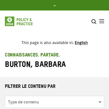
Skip
to
content
Me
Inclure
Sélectionner l’emplacement d
This page is also available in:
English
RECHERCHER
Saisir
CONNAISSANCES. PARTAGE.
les
Burton, Barbara
termes
de
recherche
FILTRER LE CONTENU PAR
Type
de