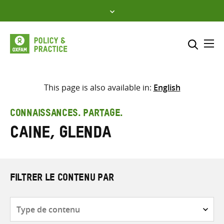
Skip
to
content
Me
Inclure
Sélectionner l’emplacement d
This page is also available in:
English
RECHERCHER
Saisir
CONNAISSANCES. PARTAGE.
les
Caine, Glenda
termes
de
recherche
FILTRER LE CONTENU PAR
Type
de