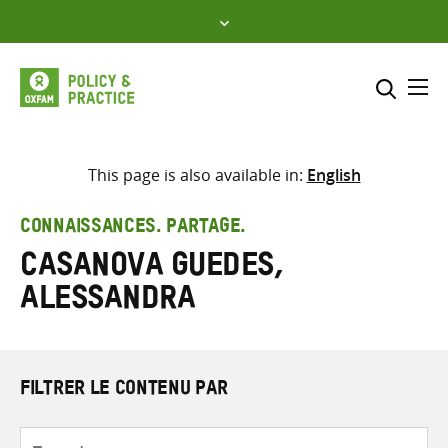
Skip
to
content
Me
Inclure
Sélectionner l’emplacement d
This page is also available in:
English
RECHERCHER
Saisir
CONNAISSANCES. PARTAGE.
les
Casanova Guedes,
termes
de
Alessandra
recherche
FILTRER LE CONTENU PAR
Type