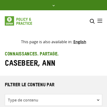
Skip
to
content
Me
Inclure
Sélectionner l’emplacement d
This page is also available in:
English
RECHERCHER
Saisir
CONNAISSANCES. PARTAGE.
les
Casebeer, Ann
termes
de
recherche
FILTRER LE CONTENU PAR
Type
de