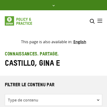
Skip
to
content
Me
Inclure
Sélectionner l’emplacement d
This page is also available in:
English
RECHERCHER
Saisir
CONNAISSANCES. PARTAGE.
les
Castillo, Gina E
termes
de
recherche
FILTRER LE CONTENU PAR
Type
de