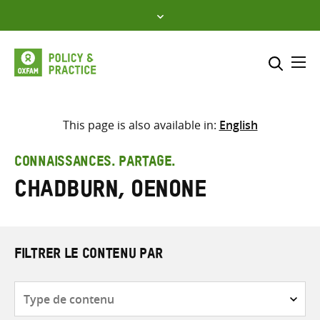
Skip
to
content
Me
Inclure
Sélectionner l’emplacement d
This page is also available in:
English
RECHERCHER
Saisir
CONNAISSANCES. PARTAGE.
les
Chadburn, Oenone
termes
de
recherche
FILTRER LE CONTENU PAR
Type
de