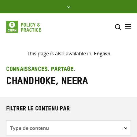
Skip
to
content
Me
Inclure
Sélectionner l’emplacement d
This page is also available in:
English
RECHERCHER
Saisir
CONNAISSANCES. PARTAGE.
les
Chandhoke, Neera
termes
de
recherche
FILTRER LE CONTENU PAR
Type
de