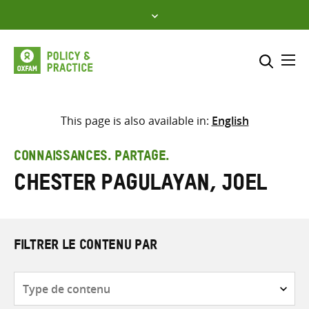
Skip
to
content
Me
Inclure
Sélectionner l’emplacement d
This page is also available in:
English
RECHERCHER
Saisir
CONNAISSANCES. PARTAGE.
les
Chester Pagulayan, Joel
termes
de
recherche
FILTRER LE CONTENU PAR
Type
de